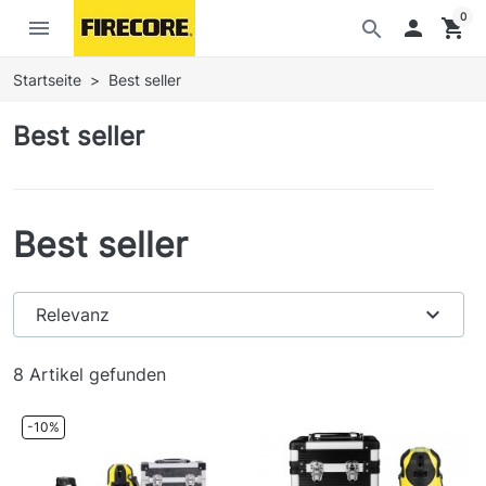
0
menu

shopping_cart
search
Startseite
Best seller
Best seller
Best seller
expand_more
Relevanz
8 Artikel gefunden
-10%