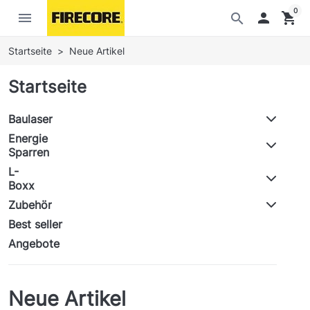
0
menu

shopping_cart
search
Startseite
Neue Artikel
Startseite
Baulaser
Energie
Sparren
L-
Boxx
Zubehör
Best seller
Angebote
Neue Artikel