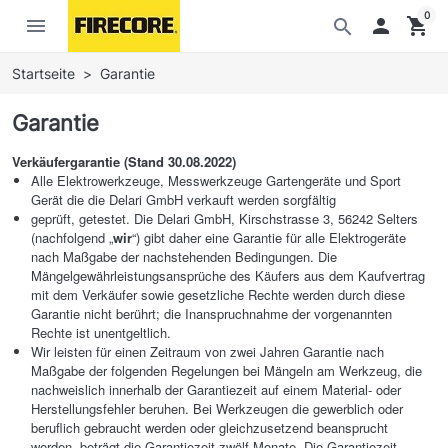
0
menu

shopping_cart
search
Startseite
Garantie
Garantie
Verkäufergarantie (Stand 30.08.2022)
Alle Elektrowerkzeuge, Messwerkzeuge Gartengeräte und Sport
Gerät die die Delari GmbH verkauft werden sorgfältig
geprüft, getestet. Die Delari GmbH, Kirschstrasse 3, 56242 Selters
(nachfolgend „
wir
“) gibt daher eine Garantie für alle Elektrogeräte
nach Maßgabe der nachstehenden Bedingungen. Die
Mängelgewährleistungsansprüche des Käufers aus dem Kaufvertrag
mit dem Verkäufer sowie gesetzliche Rechte werden durch diese
Garantie nicht berührt; die Inanspruchnahme der vorgenannten
Rechte ist unentgeltlich.
Wir leisten für einen Zeitraum von zwei Jahren Garantie nach
Maßgabe der folgenden Regelungen bei Mängeln am Werkzeug, die
nachweislich innerhalb der Garantiezeit auf einem Material- oder
Herstellungsfehler beruhen. Bei Werkzeugen die gewerblich oder
beruflich gebraucht werden oder gleichzusetzend beansprucht
werden, beträgt die Garantiezeit zwölf Monate. Die Garantiezeit