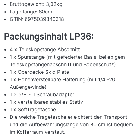
Bruttogewicht: 3,02kg
Lagerlänge: 80cm
GTIN: 6975039340318
Packungsinhalt LP36:
4 x Teleskopstange Abschnitt
1 x Spurstange (mit gefederter Basis, beliebigem
Teleskopstangenabschnitt und Bodenschutz)
1 x Oberdecke Skid Plate
1 x Höhenverstellbare Halterung (mit 1/4"-20
Außengewinde)
1 x 5/8"-11 Schraubadapter
1 x verstellbares stabiles Stativ
1 x Softtragetasche
Die weiche Tragetasche erleichtert den Transport
und die Aufbewahrungslänge von 80 cm ist bequem
im Kofferraum verstaut.