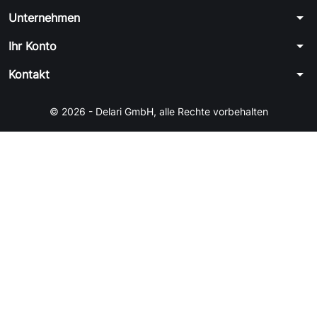
arrow_drop_down
Unternehmen
arrow_drop_down
Ihr Konto
arrow_drop_down
Kontakt
© 2026 - Delari GmbH, alle Rechte vorbehalten