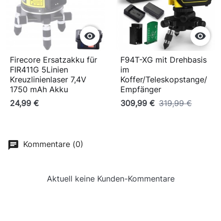


Firecore Ersatzakku für
F94T-XG mit Drehbasis
FIR411G 5Linien
im
Kreuzlinienlaser 7,4V
Koffer/Teleskopstange/
1750 mAh Akku
Empfänger
24,99 €
309,99 €
319,99 €
Kommentare (0)
Aktuell keine Kunden-Kommentare