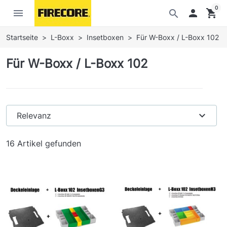
0
menu

shopping_cart
search
Startseite
L-Boxx
Insetboxen
Für W-Boxx / L-Boxx 102
Für W-Boxx / L-Boxx 102
expand_more
Relevanz
16 Artikel gefunden