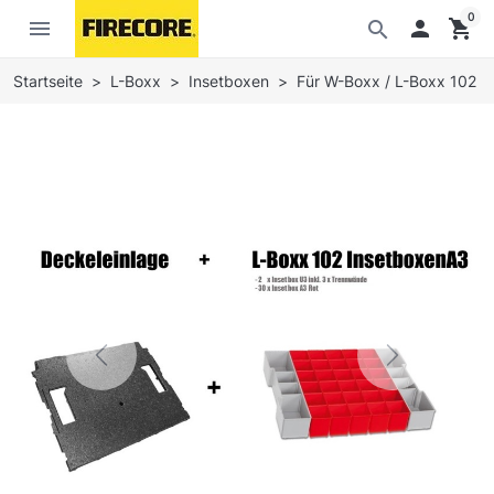
0
menu

shopping_cart
search
Startseite
L-Boxx
Insetboxen
Für W-Boxx / L-Boxx 102
Previous
Next