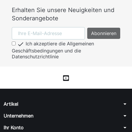
Erhalten Sie unsere Neuigkeiten und
Sonderangebote

Ich akzeptiere die Allgemeinen
Geschäftsbedingungen und die
Datenschutzrichtlinie
arrow_drop_down
Artikel
arrow_drop_down
Unternehmen
arrow_drop_down
Ihr Konto