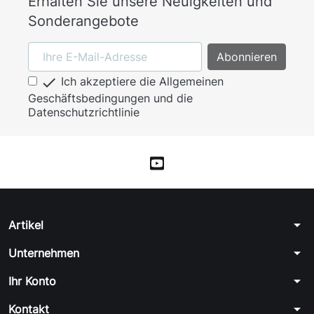
Erhalten Sie unsere Neuigkeiten und
Sonderangebote

Ich akzeptiere die Allgemeinen
Geschäftsbedingungen und die
Datenschutzrichtlinie
arrow_drop_down
Artikel
arrow_drop_down
Unternehmen
arrow_drop_down
Ihr Konto
arrow_drop_down
Kontakt