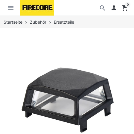
0
menu

shopping_cart
search
Startseite
Zubehör
Ersatzteile